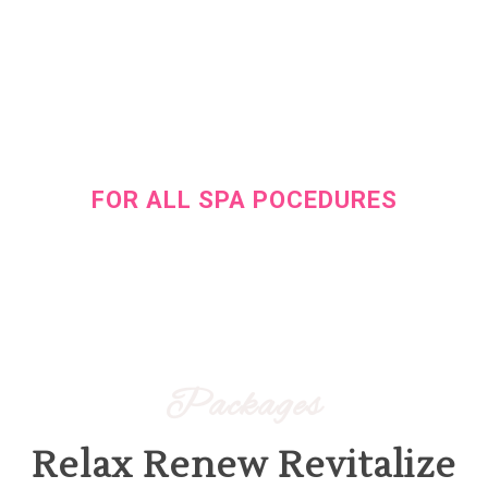
25% OFF
FOR ALL SPA POCEDURES
During this weekend for all clients
Packages
Relax Renew Revitalize
Soins pour Homme