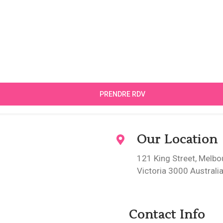
Book Now
ook Your Treatme
ugue suscipit, luctus neque purus ipsum neque undo dolor p
tempus, blandit a cursus varius at magna tempor
PRENDRE RDV
Our Location
121 King Street, Melbo
Victoria 3000 Australi
Contact Info