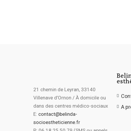
Beli
esth
21 chemin de Leyran, 33140
Con
Villenave d’Ornon / À domicile ou
dans des centres médico-sociaux
A p
E:
contact@belinda-
socioestheticienne.fr
P: 06 18 25 50 79 (SMS ou appels