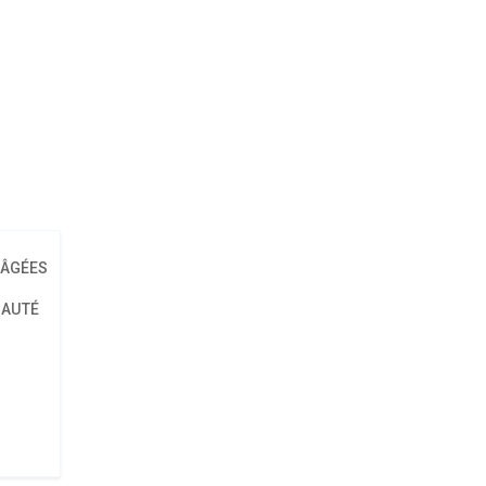
Online Booking
 ÂGÉES
ravida donec pretium ipsum porta justo integer at feugiat ve
NAUTÉ
auctor an integera magna purus
Home
Online Booking